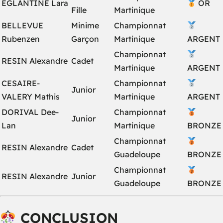
EGLANTINE Lara
OR
Fille
Martinique
BELLEVUE
Minime
Championnat
Rubenzen
Garçon
Martinique
ARGENT
Championnat
RESIN Alexandre
Cadet
Martinique
ARGENT
CESAIRE-
Championnat
Junior
VALERY Mathis
Martinique
ARGENT
DORIVAL Dee-
Championnat
Junior
Lan
Martinique
BRONZE
Championnat
RESIN Alexandre
Cadet
Guadeloupe
BRONZE
Championnat
RESIN Alexandre
Junior
Guadeloupe
BRONZE
CONCLUSION